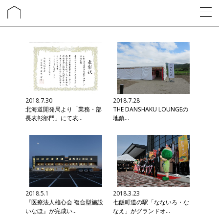
2018.7.30
2018.7.28
北海道開発局より「業務・部
THE DANSHAKU LOUNGEの
長表彰部門」にて表...
地鎮...
2018.5.1
2018.3.23
『医療法人雄心会 複合型施設
七飯町道の駅「なないろ・な
いなほ』が完成い...
なえ」がグランドオ...