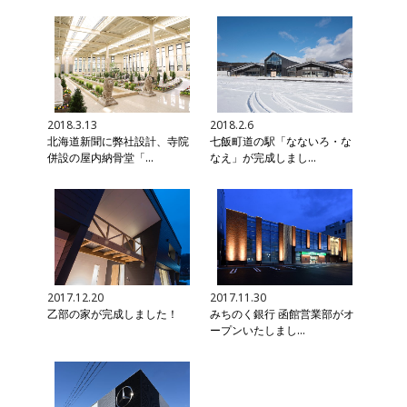
2018.3.13
2018.2.6
北海道新聞に弊社設計、寺院
七飯町道の駅「なないろ・な
併設の屋内納骨堂「...
なえ」が完成しまし...
2017.12.20
2017.11.30
乙部の家が完成しました！
みちのく銀行 函館営業部がオ
ープンいたしまし...