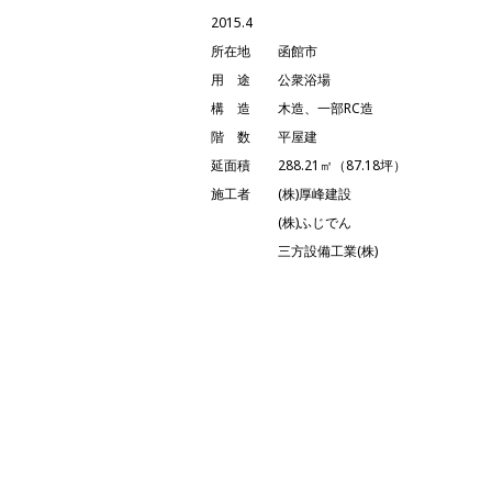
2015.4
所在地
函館市
用 途
公衆浴場
構 造
木造、一部RC造
階 数
平屋建
延面積
288.21㎡（87.18坪）
施工者
(株)厚峰建設
(株)ふじでん
三方設備工業(株)